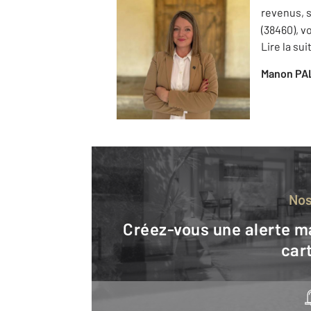
revenus, s
(38460), v
Lire la sui
Manon PA
No
Créez-vous une alerte mail pour être averti quand une annonce est en ligne et consultez la
cart