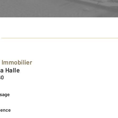
 Immobilier
la Halle
60
ssage
agence