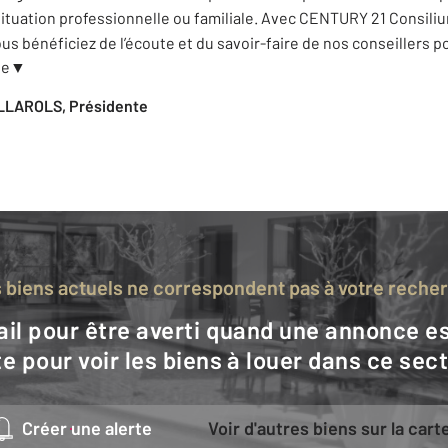
ituation professionnelle ou familiale. Avec CENTURY 21 Consili
ous bénéficiez de l’écoute et du savoir-faire de nos conseillers 
te
▼
LLAROLS, Présidente
s biens actuels ne correspondent pas à votre reche
e pour voir les biens à louer dans ce sec
Créer une alerte
Voir d'autres biens sur la cart