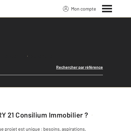
Mon compte
Lancer ma recherche
Rechercher par référence
 21 Consilium Immobilier
?
 projet est unique : besoins, aspirations,